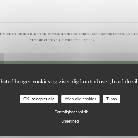
 frabede dig uopfordrede henvendelser ved at tilmelde dig Robinsonlisten:
borger.dk/robinsonlisten
. F
vi behandler dine data, se vores
privatlivspolitik
.
bsted bruger cookies og giver dig kontrol over, hvad du vil
populus
OK, accepter alle
Afvis alle cookies
Tilpas
Fortrolighedspolitik
undefined