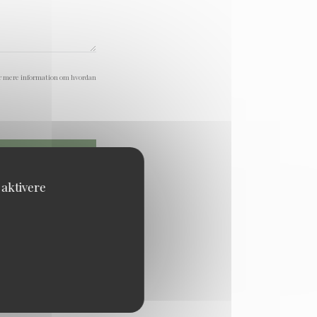
or mere information om hvordan
 aktivere