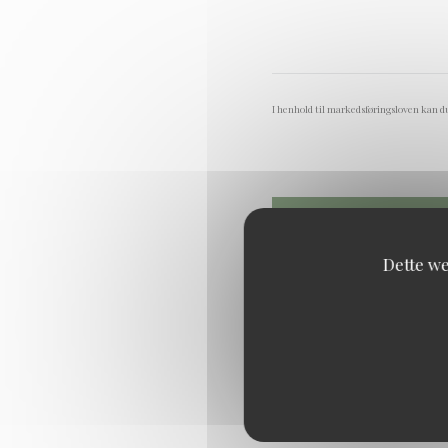
I henhold til markedsføringsloven kan du
Dette we