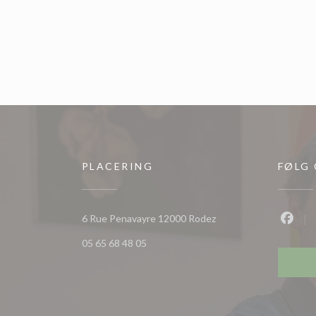
PLACERING
FØLG
((åbner i et nyt vindue)
6 Rue Penavayre 12000 Rodez
Faceb
05 65 68 48 05