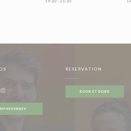
19:30 - 21:30
19
 OS
RESERVATION
)
BOOK ET BORD
ook ((åbner i et nyt vindue))
Instagram ((åbner i et nyt vindue))
NYHEDSBREV