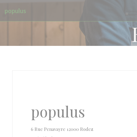
CCookie-styringspanel
populus
populus
((åbner i et nyt vindu
6 Rue Penavayre 12000 Rodez