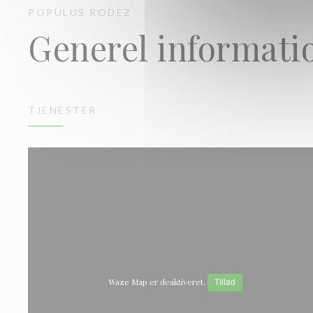
POPULUS
RODEZ
Generel informati
TJENESTER
Waze Map er deaktiveret.
Tillad